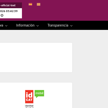
-official-text
026 03:42:39
iva
Información
Transparencia