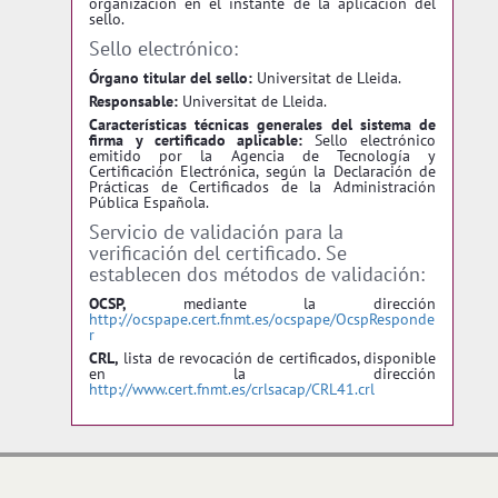
organización en el instante de la aplicación del
sello.
Sello electrónico:
Órgano titular del sello:
Universitat de Lleida.
Responsable:
Universitat de Lleida.
Características técnicas generales del sistema de
firma y certificado aplicable:
Sello electrónico
emitido por la Agencia de Tecnología y
Certificación Electrónica, según la Declaración de
Prácticas de Certificados de la Administración
Pública Española.
Servicio de validación para la
verificación del certificado. Se
establecen dos métodos de validación:
OCSP,
mediante la dirección
http://ocspape.cert.fnmt.es/ocspape/OcspResponde
r
CRL,
lista de revocación de certificados, disponible
en la dirección
http://www.cert.fnmt.es/crlsacap/CRL41.crl