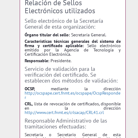
Relación de Sellos
Electrónicos utilizados
Sello electrónico de la Secretaría
General de esta organización:
Órgano titular del sello:
Secretaría General.
Características técnicas generales del sistema de
firma y certificado aplicable:
Sello electrónico
emitido por la Agencia de Tecnología y
Certificación Electrónica.
Responsable:
Presidente.
Servicio de validación para la
verificación del certificado. Se
establecen dos métodos de validación:
OCSP,
mediante la dirección
http://ocspape.cert.fnmt.es/ocspape/OcspResponde
r
CRL,
lista de revocación de certificados, disponible
en la dirección
http://www.cert.fnmt.es/crlsacap/CRL41.crl
Responsable Administrativo de las
tramitaciones efectuadas:
Secretaria o Secretario General de esta